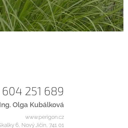
 604 251 689
Ing. Olga Kubálková
www.perigon.cz
Skalky 6, Nový Jičín, 741 01